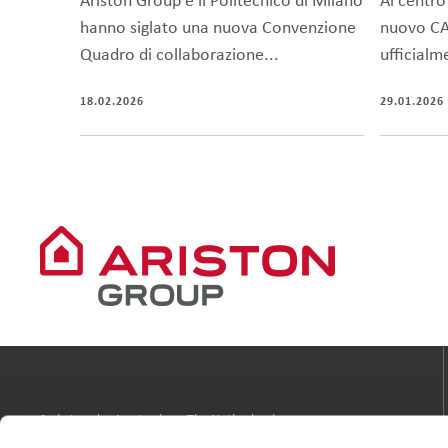
Ariston Group e il Politecnico di Milano
Al centro
hanno siglato una nuova Convenzione
nuovo C
Quadro di collaborazione...
ufficialm
18.02.2026
29.01.2026
Sede Legale: Amsterdam, The Netherlands
Business Address: Via Broletto 44, 20121, Milan, Italy