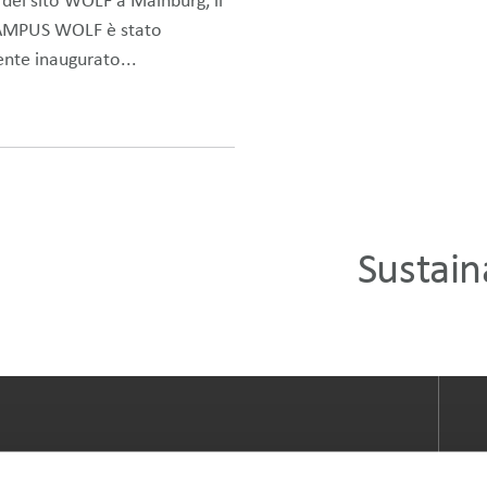
 del sito WOLF a Mainburg, il
AMPUS WOLF è stato
ente inaugurato...
Sustain
Il Gruppo