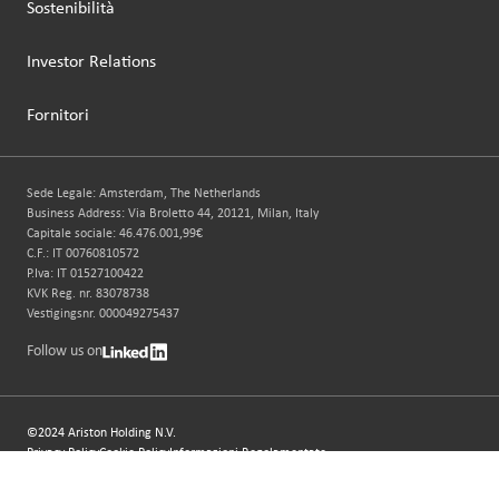
Sostenibilità
Investor Relations
Fornitori
Sede Legale: Amsterdam, The Netherlands
Business Address: Via Broletto 44, 20121, Milan, Italy
Capitale sociale: 46.476.001,99€
C.F.: IT 00760810572
P.Iva: IT 01527100422
KVK Reg. nr. 83078738
Vestigingsnr. 000049275437
Follow us on
©2024 Ariston Holding N.V.
Privacy Policy
Cookie Policy
Informazioni Regolamentate
Dichiarazione di Accessibilità