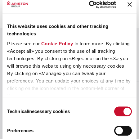
This website uses cookies and other tracking
technologies
CONTINUA A LEGGERE
Please see our
Cookie Policy
to learn more. By clicking
«Accept all» you consent to the use of all tracking
Le nostre
risorse
e i
technologies. By clicking on «Reject» or on the «X» you
nostri
documenti
finanziari
will browse this website using only necessary cookies.
By clicking on «Manage» you can tweak your
preferences. You can update your choices at any time by
clicking on the icon located in the bottom-left corner of
Esplora tutti i contenuti per gli investitori e gli analisti
the screen.
finanziari, organizzati per categoria. Ai seguenti link è
Consent
possibile visualizzare i nostri comunicati stampa, le
Technical/necessary cookies
Selection
presentazioni per gli analisti e le relazioni finanziarie.
Preferences